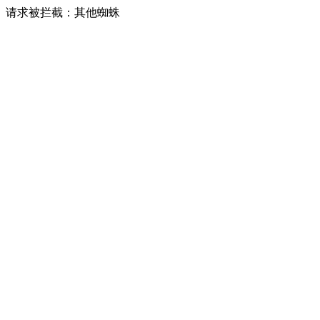
请求被拦截：其他蜘蛛