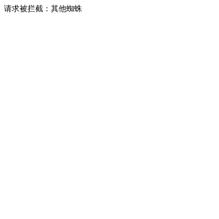
请求被拦截：其他蜘蛛