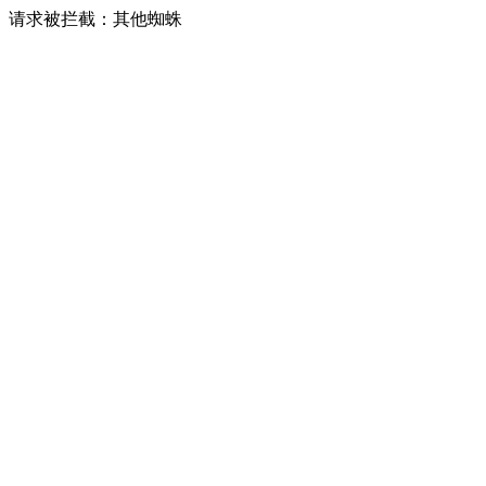
请求被拦截：其他蜘蛛