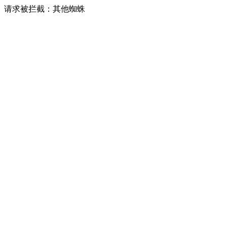
请求被拦截：其他蜘蛛