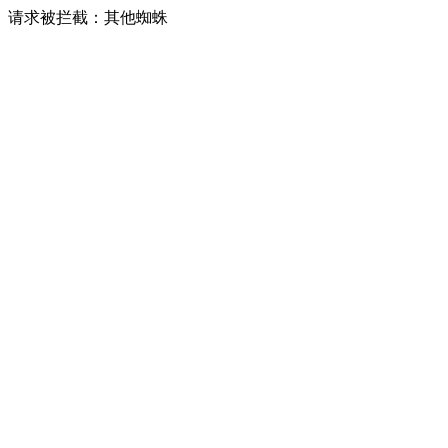
请求被拦截：其他蜘蛛