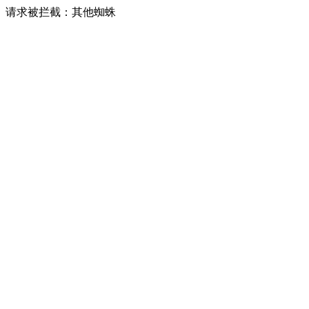
请求被拦截：其他蜘蛛