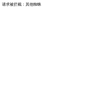
请求被拦截：其他蜘蛛