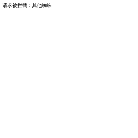
请求被拦截：其他蜘蛛