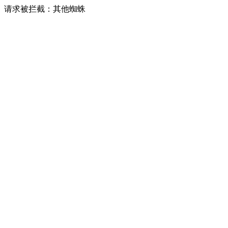
请求被拦截：其他蜘蛛