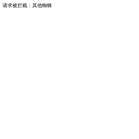
请求被拦截：其他蜘蛛