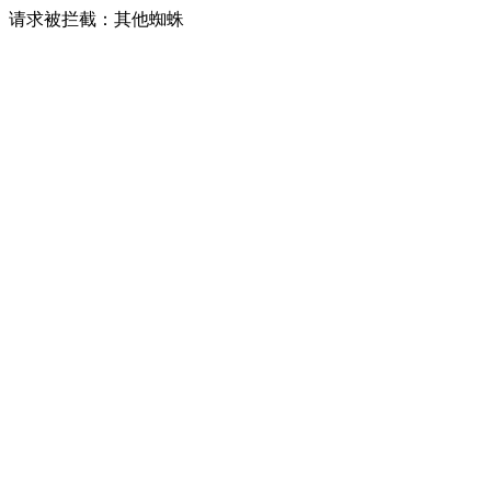
请求被拦截：其他蜘蛛