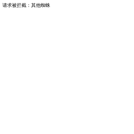
请求被拦截：其他蜘蛛