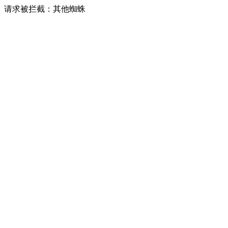
请求被拦截：其他蜘蛛