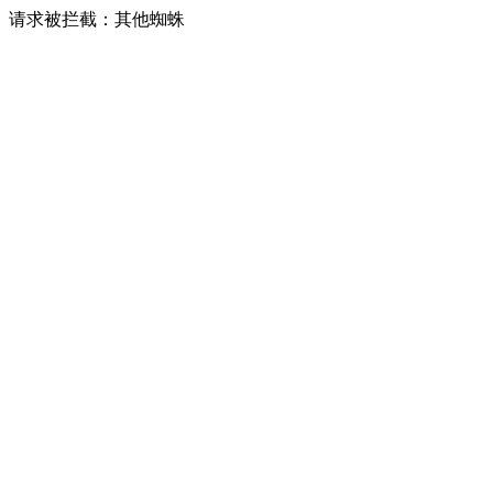
请求被拦截：其他蜘蛛