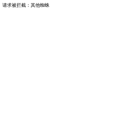
请求被拦截：其他蜘蛛