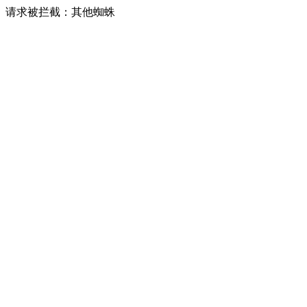
请求被拦截：其他蜘蛛