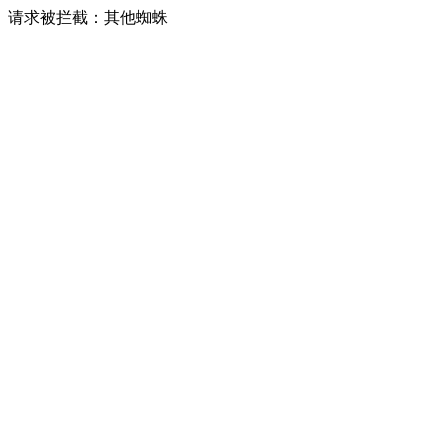
请求被拦截：其他蜘蛛