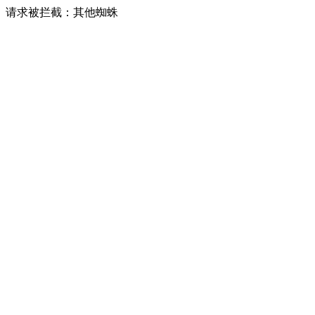
请求被拦截：其他蜘蛛