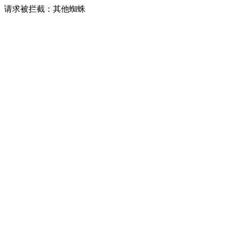
请求被拦截：其他蜘蛛