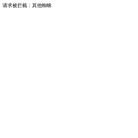
请求被拦截：其他蜘蛛