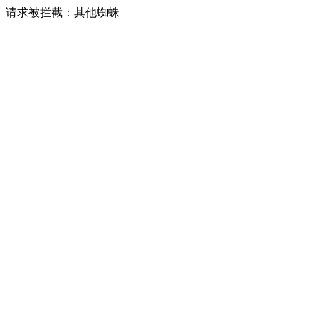
请求被拦截：其他蜘蛛