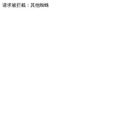
请求被拦截：其他蜘蛛