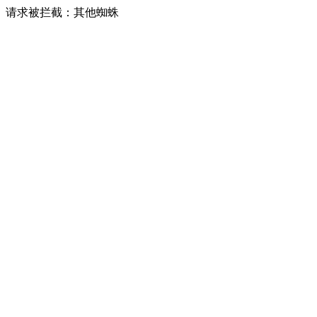
请求被拦截：其他蜘蛛