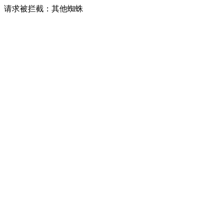
请求被拦截：其他蜘蛛