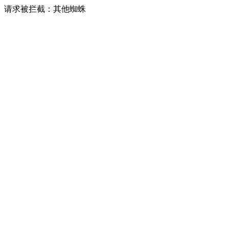
请求被拦截：其他蜘蛛