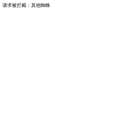
请求被拦截：其他蜘蛛