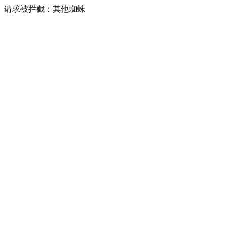
请求被拦截：其他蜘蛛