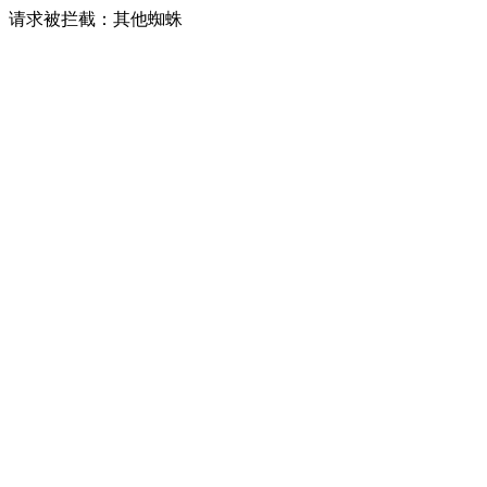
请求被拦截：其他蜘蛛