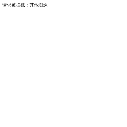
请求被拦截：其他蜘蛛