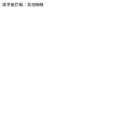
请求被拦截：其他蜘蛛