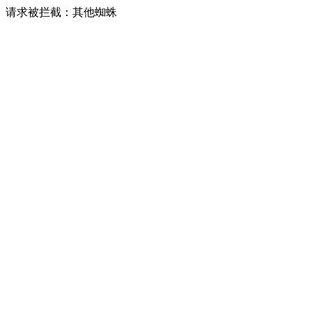
请求被拦截：其他蜘蛛