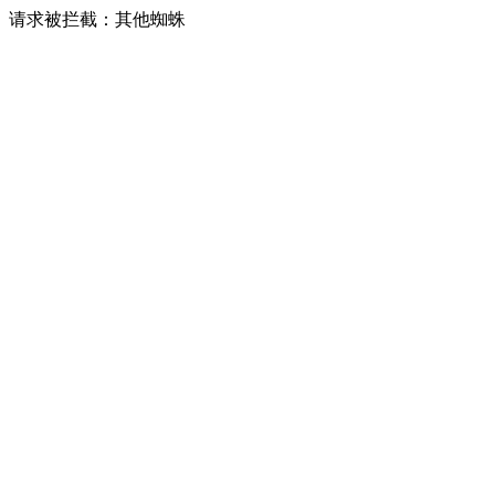
请求被拦截：其他蜘蛛