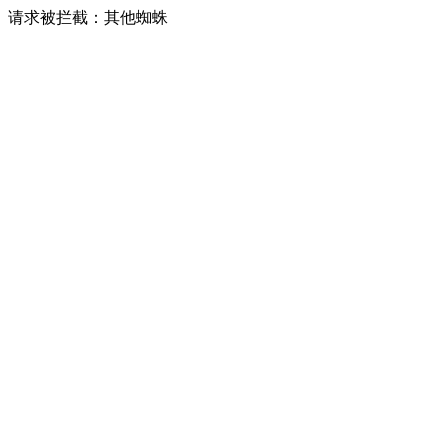
请求被拦截：其他蜘蛛