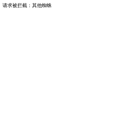
请求被拦截：其他蜘蛛