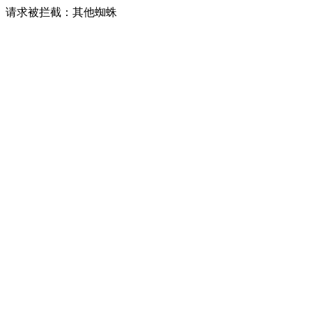
请求被拦截：其他蜘蛛