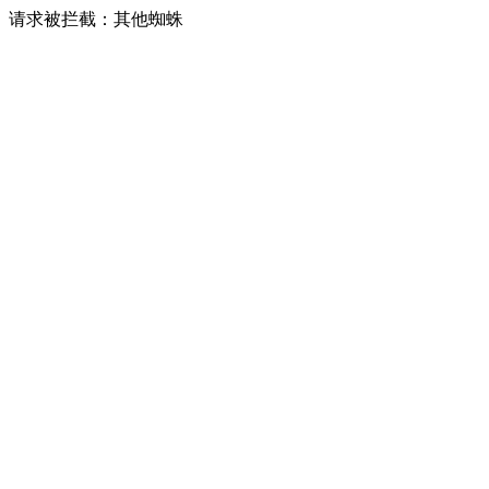
请求被拦截：其他蜘蛛