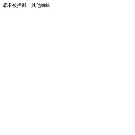
请求被拦截：其他蜘蛛