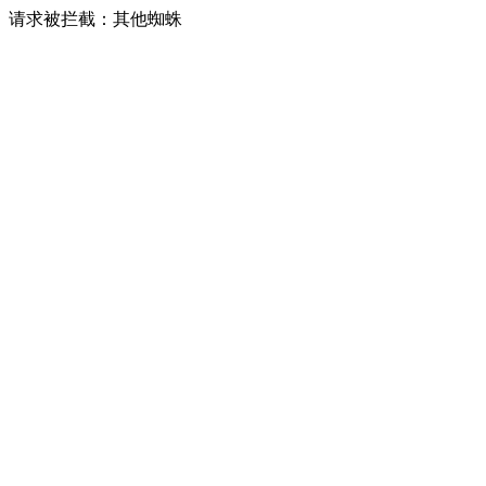
请求被拦截：其他蜘蛛