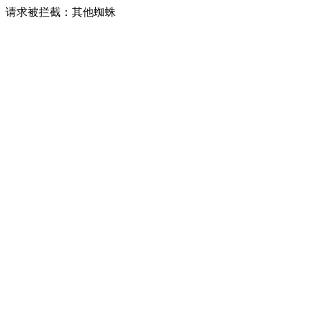
请求被拦截：其他蜘蛛