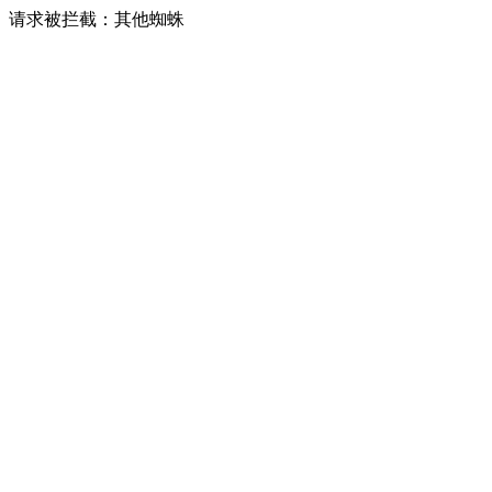
请求被拦截：其他蜘蛛